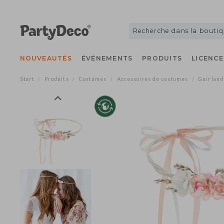
NOUVEAUTÉS
ÉVÉNEMENTS
PRODUITS
LICE
Start
Produits
Costumes
Accessoires de costumes
Guir
/
/
/
/