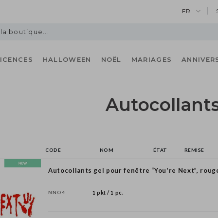
FR
LICENCES
HALLOWEEN
NOËL
MARIAGES
ANNIVER
Autocollant
CODE
NOM
ÉTAT
REMISE
Autocollants gel pour fenêtre “You're Next”, roug
NNO4
1 pkt / 1 pc.