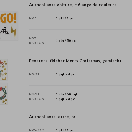
Autocollants Voiture, mélange de couleurs
NP7
1 pkt / 1 pc.
NP7-
1 ctn / 50 pc.
KARTON
Fensteraufkleber Merry Christmas, gemischt
NNO1
1 pqt. / 4 pc.
1 ctn / 50 pqt.
NNO1-
KARTON
1 pqt. / 4 pc.
Autocollants lettre, or
NP5-019
1 pkt / 1 pc.