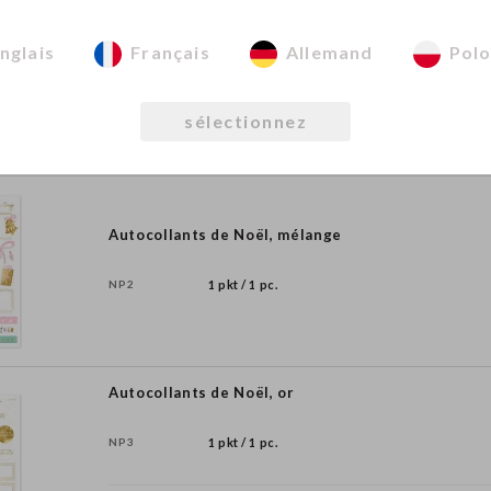
Autocollants fête Little Star
nglais
Français
Allemand
Polo
NP1
1 pkt / 1 pc.
sélectionnez
Autocollants de Noël, mélange
NP2
1 pkt / 1 pc.
Autocollants de Noël, or
NP3
1 pkt / 1 pc.