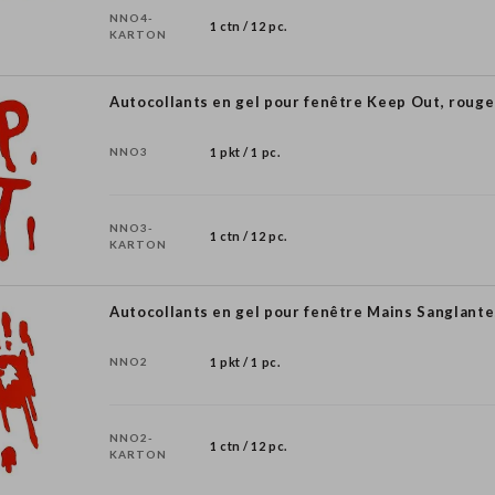
NNO4-
1 ctn / 12 pc.
KARTON
Autocollants en gel pour fenêtre Keep Out, rouge
NNO3
1 pkt / 1 pc.
NNO3-
1 ctn / 12 pc.
KARTON
Autocollants en gel pour fenêtre Mains Sanglante
NNO2
1 pkt / 1 pc.
NNO2-
1 ctn / 12 pc.
KARTON