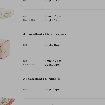
NR3
1 pqt. / 19 pc.
1 ctn / 12 pqt.
NR3-
KARTON
1 pqt. / 19 pc.
Autocollants Licornes, mix
NR4
1 pqt. / 3 pc.
1 ctn / 12 pqt.
NR4-
KARTON
1 pqt. / 3 pc.
Autocollants Cirque, mix
NR5
1 pqt. / 7 pc.