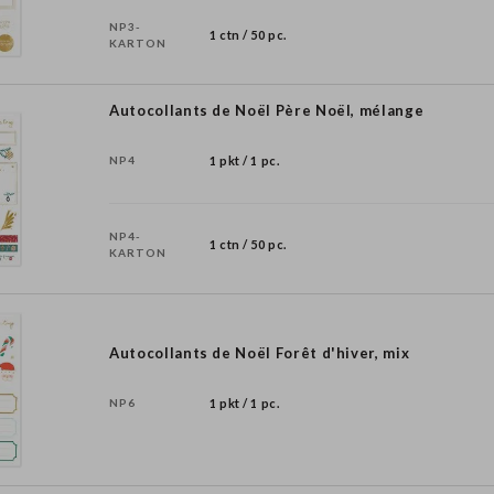
NP3-
1 ctn / 50 pc.
KARTON
Autocollants de Noël Père Noël, mélange
NP4
1 pkt / 1 pc.
NP4-
1 ctn / 50 pc.
KARTON
Autocollants de Noël Forêt d'hiver, mix
NP6
1 pkt / 1 pc.