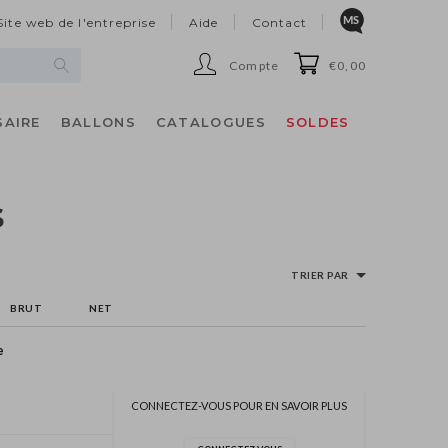
Site web de l'entreprise
Aide
Contact
Compte
€0,00
SAIRE
BALLONS
CATALOGUES
SOLDES
s
TRIER PAR
BRUT
NET
e
CONNECTEZ-VOUS POUR EN SAVOIR PLUS