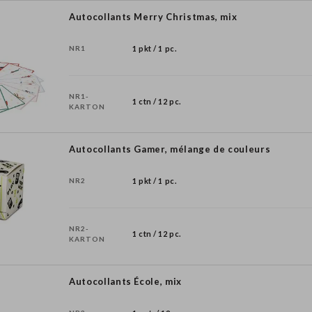
Autocollants Merry Christmas, mix
NR1
1 pkt / 1 pc.
NR1-
1 ctn / 12 pc.
KARTON
Autocollants Gamer, mélange de couleurs
NR2
1 pkt / 1 pc.
NR2-
1 ctn / 12 pc.
KARTON
Autocollants École, mix