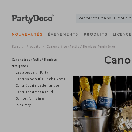
NOUVEAUTÉS
ÉVÉNEMENTS
PRODUITS
LICE
Start
Produits
Canons à confettis / Bombes fumigènes
/
/
Can
Canons à confettis / Bombes
fumigènes
Les tubes de tir Party
Canons à confettis Gender Reveal
Canon à confettis de mariage
Canon à confettis manuel
Bombes fumigènes
Push Popy