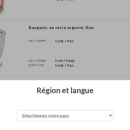
Bougeoir, en verre argenté, 8cm
SS1-018M
1 pqt. / 4 pc.
1 ctn / 6 pqt.
SS1-018M-
KARTON
1 pqt. / 4 pc.
Bougeoir, or rose, 8cm
Région et langue
SS1-019R
1 pqt. / 4 pc.
1 ctn / 6 pqt.
SS1-019R-
KARTON
1 pqt. / 4 pc.