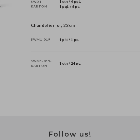
1 ctn / 4 pqt.
SWD1-
KARTON
1 pqt. / 6 pc.
Chandelier, or, 22cm
SWM1-019
1 pkt / 1 pc.
SWM1-019-
1 ctn / 24 pc.
KARTON
Follow us!