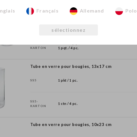
Bougeoir en verre avec rebord 2 en 1, 6.5x5.5 cm
nglais
Français
Allemand
Polo
SS4
1 pqt. / 4 pc.
sélectionnez
1 ctn / 6 pqt.
SS4-
KARTON
1 pqt. / 4 pc.
Tube en verre pour bougies, 13x17 cm
SS5
1 pkt / 1 pc.
SS5-
1 ctn / 4 pc.
KARTON
Tube en verre pour bougies, 10x23 cm