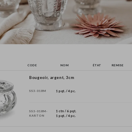
CODE
NOM
ÉTAT
REMISE
Bougeoir, argent, 3cm
SS3-018M
1 pqt. / 4 pc.
1 ctn / 6 pqt.
SS3-018M-
KARTON
1 pqt. / 4 pc.