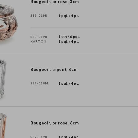
Bougeoir, or rose, 3cm
SS3-019R
1 pqt. / 4 pc.
1 ctn / 6 pqt.
SS3-019R-
KARTON
1 pqt. / 4 pc.
Bougeoir, argent, 6cm
SS2-018M
1 pqt. / 4 pc.
Bougeoir, or rose, 6cm
SS2-019R
1 pqt. / 4 pc.