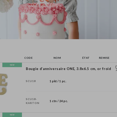
CODE
NOM
ÉTAT
REMISE
Bougie d’anniversaire ONE, 3.8x6.5 cm, or froid
SCU18
1 pkt / 1 pc.
SCU18-
1 ctn / 24 pc.
KARTON