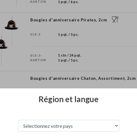
KARTON
1 pqt. / 6 pc.
Bougies d'anniversaire Pirates, 2cm
SCS-3
1 pqt. / 5 pc.
1 ctn / 24 pqt.
SCS-3-
KARTON
1 pqt. / 5 pc.
Bougies d'anniversaire Chaton, Assortiment, 2cm
SCS-4
1 pqt. / 6 pc.
Région et langue
1 ctn / 24 pqt.
SCS-4-
KARTON
1 pqt. / 6 pc.
Bougies d'anniversaire Space, mélange, 2-3cm