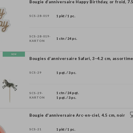
Bougie d’anniversaire Happy Birthday, or froid, 7.
SCS-28-019
1 pkt / 1 pc.
SCS-28-019-
1 ctn / 24 pc.
KARTON
Bougies d’anniversaire Safari, 3–4.2 cm, assortim
SCS-29
1 pqt. / 3 pc.
1 ctn / 24 pqt.
SCS-29-
KARTON
1 pqt. / 3 pc.
Bougie d'anniversaire Arc-en-ciel, 4.5 cm, noir
SCS-21
1 pkt / 1 pc.