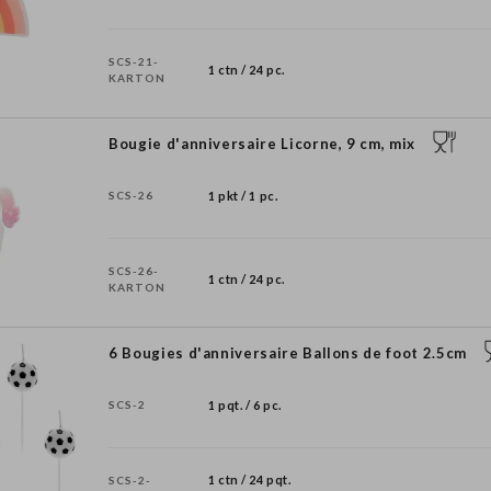
SCS-21-
1 ctn / 24 pc.
KARTON
Bougie d'anniversaire Licorne, 9 cm, mix
SCS-26
1 pkt / 1 pc.
SCS-26-
1 ctn / 24 pc.
KARTON
6 Bougies d'anniversaire Ballons de foot 2.5cm
SCS-2
1 pqt. / 6 pc.
1 ctn / 24 pqt.
SCS-2-