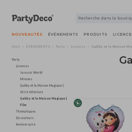
NOUVEAUTÉS
ÉVÉNEMENTS
PRODUITS
LICE
Start
ÉVÉNEMENTS
Party
Licences
Gabby et la Maison
/
/
/
/
G
Party
Licences
Jurassic World
Minions
Gabby et la Maison Magique |
Série télévisée
Gabby et la Maison Magique |
Film
Thématiques
De couleurs
Anniversaire