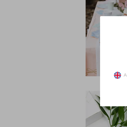
A
Chemins