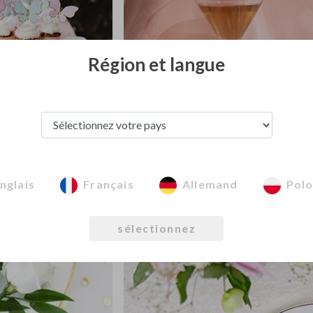
Région et langue
nglais
Français
Allemand
Polo
 de table
Satin
sélectionnez