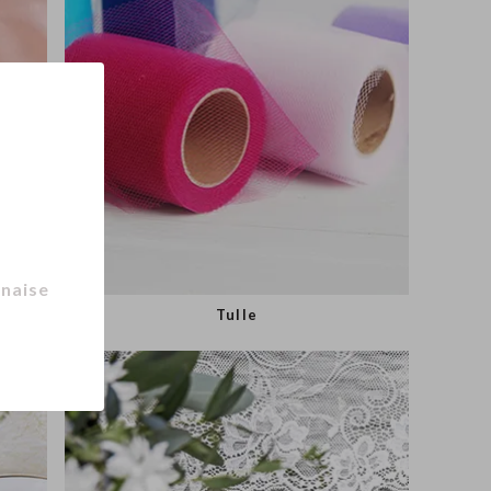
naise
Tulle