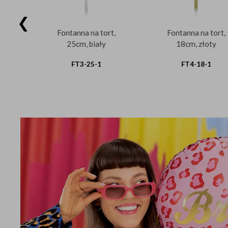
❮
t,
Fontanna na tort,
Fontanna na to
25cm, biały
18cm, złoty
FT3-25-1
FT4-18-1