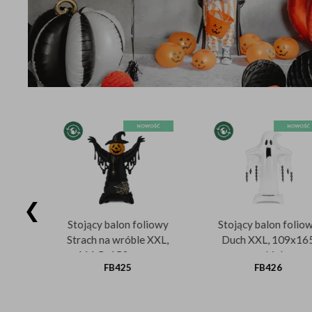
❮
iowy
Stojący balon foliowy
Stojący balon fo
152
Strach na wróble XXL,
Duch XXL, 109