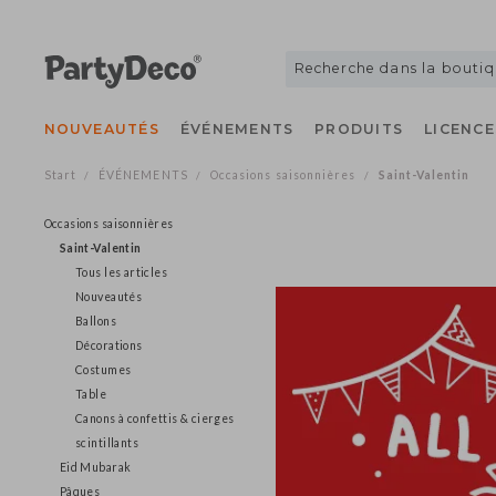
NOUVEAUTÉS
ÉVÉNEMENTS
PRODUITS
LICE
Start
ÉVÉNEMENTS
Occasions saisonnières
Saint-Valentin
/
/
/
Occasions saisonnières
Saint-Valentin
Tous les articles
Nouveautés
Ballons
Décorations
Costumes
Table
Canons à confettis & cierges
scintillants
Eid Mubarak