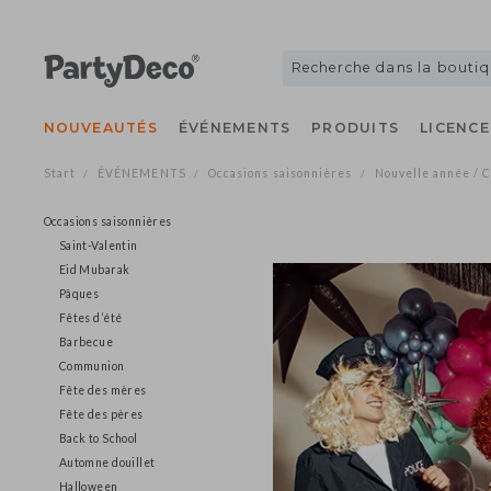
NOUVEAUTÉS
ÉVÉNEMENTS
PRODUITS
LICE
Start
ÉVÉNEMENTS
Occasions saisonnières
Nouvelle année
/
/
/
Occasions saisonnières
Saint-Valentin
Eid Mubarak
Pâques
Fêtes d’été
Barbecue
Communion
Fête des mères
Fête des pères
Back to School
Automne douillet