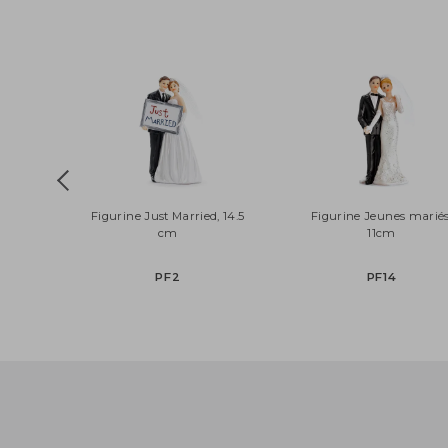
Figurine Just Married, 14.5
Figurine Jeunes ma
cm
11cm
PF2
PF14