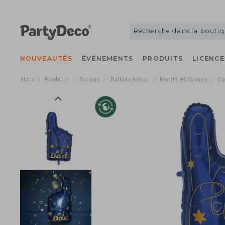
NOUVEAUTÉS
ÉVÉNEMENTS
PRODUITS
LICE
Start
Produits
Ballons
Ballons Mylar
Motifs et formes
/
/
/
/