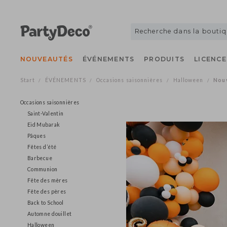
NOUVEAUTÉS
ÉVÉNEMENTS
PRODUITS
LICE
Start
ÉVÉNEMENTS
Occasions saisonnières
Halloween
/
/
/
/
Occasions saisonnières
Saint-Valentin
Eid Mubarak
Pâques
Fêtes d’été
Barbecue
Communion
Fête des mères
Fête des pères
Back to School
Automne douillet