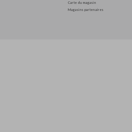
INFORMATIONS
À propos de nous
Politique de confidentialité
Adresse et heures d ouverture
Carte du magasin
Magasins partenaires