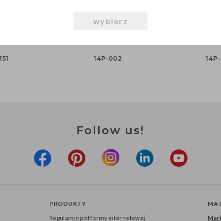
wybierz
 Pastel Wild
Balony 30cm, Pastel White
Balony 30c
 / 100 szt.)
(1 op. / 100 szt.)
Turquoise (1 o
151
14P-002
14P-
Follow us!
PRODUKTY
MAT
Regulamin platformy internetowej
Mark