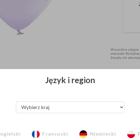
Wszystkie zdjęcia 
własność PartyDeco
Zasady ich udostę
Język i region
Zobacz z tej kategorii
ngielski
Francuski
Niemiecki