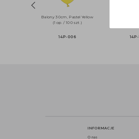
Balony 30cm, Pastel Yellow
Balony 30cm,
(1 op. / 100 szt.)
Pigeon (1 op.
14P-006
14P-
INFORMACJE
O nas