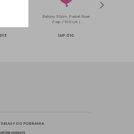
m, Pastel
Balony 30cm, Pastel Rose
p. / 100 szt.)
(1 op. / 100 szt.)
013
14P-010
ERIAŁY DO POBRANIA
eting support