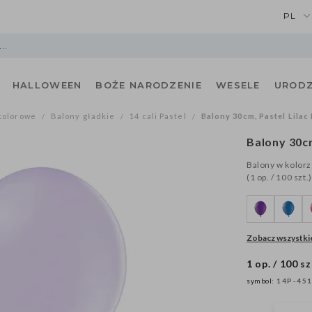
PL
HALLOWEEN
BOŻE NARODZENIE
WESELE
URODZ
kolorowe
Balony gładkie
14 cali Pastel
Balony 30cm, Pastel Lilac 
/
/
/
Balony 30cm
Balony w kolorz
(1 op. / 100 szt.)
Zobacz wszystkie
1 op. / 100 sz
symbol:
14P-45