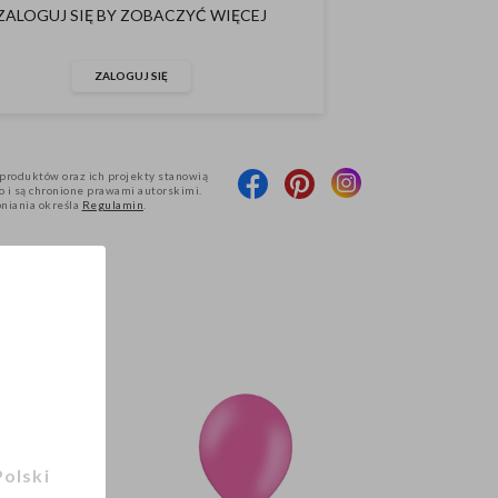
ZALOGUJ SIĘ BY ZOBACZYĆ WIĘCEJ
ZALOGUJ SIĘ
produktów oraz ich projekty stanowią
 i są chronione prawami autorskimi.
pniania określa
Regulamin
.
Polski