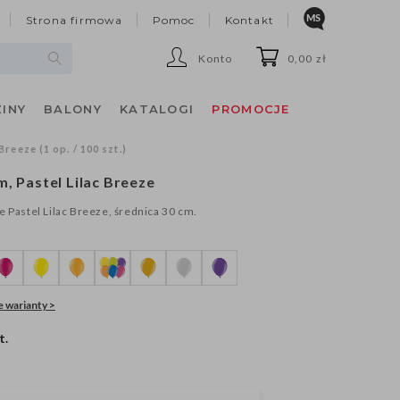
Strona firmowa
Pomoc
Kontakt
Konto
0,00 zł
INY
BALONY
KATALOGI
PROMOCJE
Breeze (1 op. / 100 szt.)
, Pastel Lilac Breeze
e Pastel Lilac Breeze, średnica 30 cm.
 warianty >
t.
1