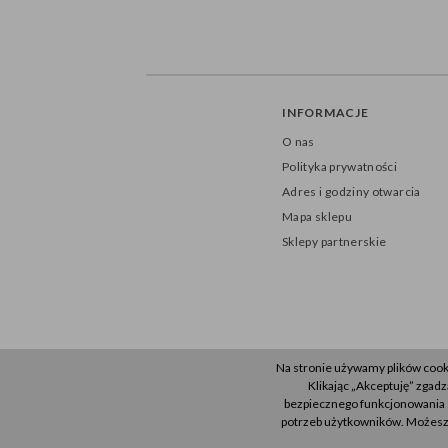
INFORMACJE
O nas
Polityka prywatności
Adres i godziny otwarcia
Mapa sklepu
Sklepy partnerskie
Na stronie używamy plików coo
Klikając „Akceptuję” zgad
bezpiecznego funkcjonowania s
potrzeb użytkowników. Możesz 