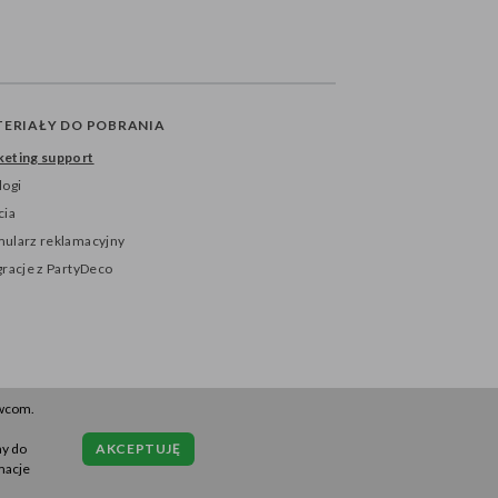
ERIAŁY DO POBRANIA
eting support
logi
cia
ularz reklamacyjny
gracje z PartyDeco
awcom.
ny do
AKCEPTUJĘ
macje