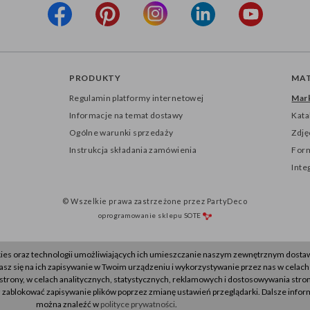
PRODUKTY
MAT
Regulamin platformy internetowej
Mark
Informacje na temat dostawy
Kata
Ogólne warunki sprzedaży
Zdję
Instrukcja składania zamówienia
Form
Inte
© Wszelkie prawa zastrzeżone przez PartyDeco
oprogramowanie sklepu
SOTE
kies oraz technologii umożliwiających ich umieszczanie naszym zewnętrznym dost
zasz się na ich zapisywanie w Twoim urządzeniu i wykorzystywanie przez nas w celach
trony, w celach analitycznych, statystycznych, reklamowych i dostosowywania stro
zablokować zapisywanie plików poprzez zmianę ustawień przeglądarki. Dalsze infor
można znaleźć w
polityce prywatności
.