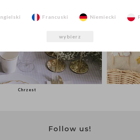
ngielski
Francuski
Niemiecki
wybierz
Chrzest
Follow us!