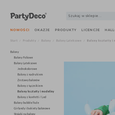
NOWOŚCI
OKAZJE
PRODUKTY
LICENCJE
H
Start
Produkty
Balony
Balony Lateksowe
Balony kształt
/
/
/
/
Balony
Balony Foliowe
Balony Lateksowe
Jednokolorowe
Balony z nadrukiem
Zestawy balonów
Balony z łącznikiem
Balony kształty i modeliny
Balony z konfetti / Led
Balony bubble/kule
Girlandy i bukiety balonowe