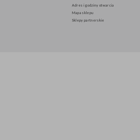
O nas
Polityka prywatności
Adres i godziny otwarcia
Mapa sklepu
Sklepy partnerskie