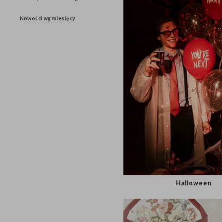
Race dymne / Zimne ognie
Nowości wg miesięcy
Hallowee