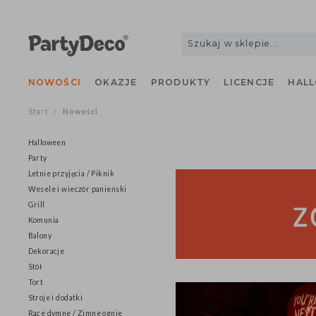
NOWOŚCI
OKAZJE
PRODUKTY
LICENCJE
H
Start
Nowości
/
Halloween
Party
Letnie przyjęcia / Piknik
Wesele i wieczór panieński
Grill
Komunia
Balony
Dekoracje
Stół
Tort
Stroje i dodatki