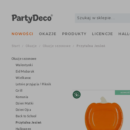
NOWOŚCI
OKAZJE
PRODUKTY
LICENCJE
H
Start
Okazje
Okazje sezonowe
Przytulna Jesień
/
/
/
Okazje sezonowe
Walentynki
Eid Mubarak
Wielkanoc
Letnie przyjęcia / Piknik
Grill
Komunia
Dzień Matki
Dzień Ojca
Back to School
Przytulna Jesień