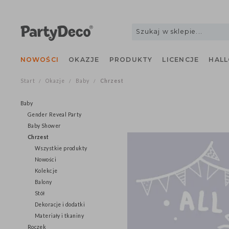
NOWOŚCI
OKAZJE
PRODUKTY
LICENCJE
H
Start
Okazje
Baby
Chrzest
/
/
/
Baby
Gender Reveal Party
Baby Shower
Chrzest
Wszystkie produkty
Nowości
Kolekcje
Balony
Stół
Dekoracje i dodatki
Materiały i tkaniny