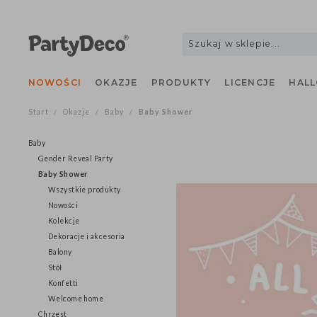
NOWOŚCI
OKAZJE
PRODUKTY
LICENCJE
H
Start
Okazje
Baby
Baby Shower
/
/
/
Baby
Gender Reveal Party
Baby Shower
Wszystkie produkty
Nowości
Kolekcje
Dekoracje i akcesoria
Balony
Stół
Konfetti
Welcome home