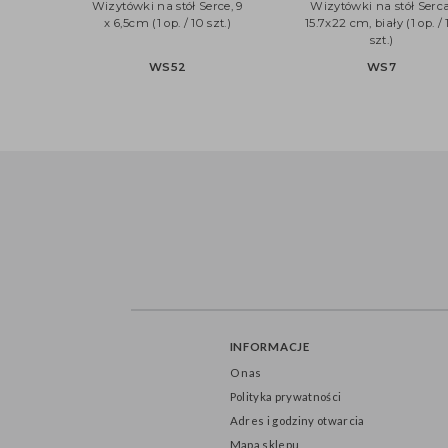
Wizytówki na stół Serce, 9
Wizytówki na stół S
x 6,5cm (1 op. / 10 szt.)
15.7x22 cm, biały (1 o
szt.)
WS52
WS7
INFORMACJE
O nas