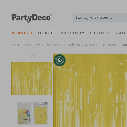
NOWOŚCI
OKAZJE
PRODUKTY
LICENCJE
H
Start
Produkty
Dekoracje
Dekoracje wiszące
Kurtyny
/
/
/
/
/