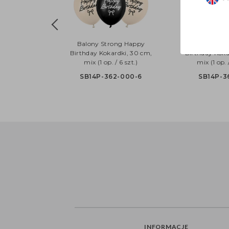
Balony Strong Happy
Balony Str
Birthday Kokardki, 30 cm,
Birthday Koka
mix (1 op. / 6 szt.)
mix (1 op. 
SB14P-362-000-6
SB14P-3
INFORMACJE