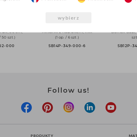
wybierz
ong Happy
Balony Strong 30 cm
Balony Strong
rdki, 30 cm,
Minionki z nadrukiem, mix
Domek Gabi, m
/ 50 szt.)
(1 op. / 6 szt.)
szt
62-000
SB14P-349-000-6
SB12P-34
Follow us!
PRODUKTY
MAT