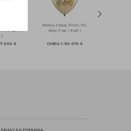
 27 cm, Koci
Balony Glossy 30cm, 90,
ix (1 op. / 6
złoty (1 op. / 6 szt.)
.)
7-000-6
CHB14-1-90-019-6
ERIAŁY DO POBRANIA