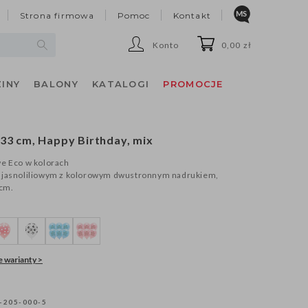
Strona firmowa
Pomoc
Kontakt
Konto
0,00 zł
INY
BALONY
KATALOGI
PROMOCJE
 33 cm, Happy Birthday, mix
we Eco w kolorach
 jasnoliliowym z kolorowym dwustronnym nadrukiem,
 cm.
 warianty >
-205-000-5