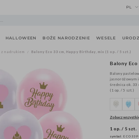
PL
HALLOWEEN
BOŻE NARODZENIE
WESELE
URODZ
 z nadrukiem
Balony Eco 33 cm, Happy Birthday, mix (1 op. / 5 szt.)
/
Balony Eco
Balony pastelo
jasnoróżowym i
średnica ok. 33
(1 op. / 5 szt.)
Zobacz wszystkie
1 op. / 5 szt.
symbol:
ECO33P