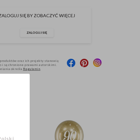
ZALOGUJ SIĘ BY ZOBACZYĆ WIĘCEJ
ZALOGUJ SIĘ
produktów oraz ich projekty stanowią
 i są chronione prawami autorskimi.
pniania określa
Regulamin
.
Polski