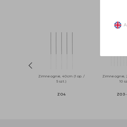
A
Zimne ognie, 40cm (1 op. /
Zimne ognie, 
5 szt.)
10 sz
ZO4
ZO3-