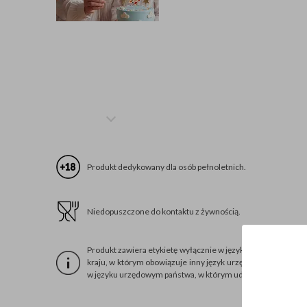
Produkt dedykowany dla osób pełnoletnich.
Niedopuszczone do kontaktu z żywnością.
Produkt zawiera etykietę wyłącznie w języku angielskim, ni
kraju, w którym obowiązuje inny język urzędowy, dokonując
w języku urzędowym państwa, w którym udostępniasz wyrób 