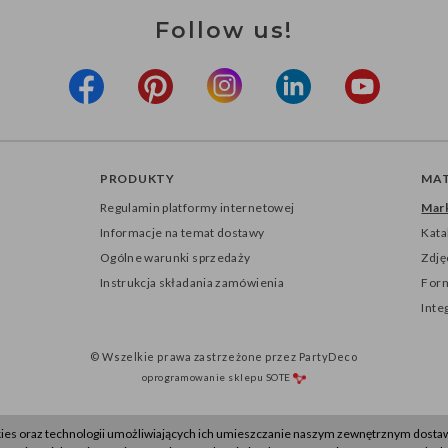
Follow us!
PRODUKTY
MAT
Regulamin platformy internetowej
Mark
Informacje na temat dostawy
Kata
Ogólne warunki sprzedaży
Zdję
Instrukcja składania zamówienia
Form
Inte
© Wszelkie prawa zastrzeżone przez PartyDeco
oprogramowanie sklepu
SOTE
kies oraz technologii umożliwiających ich umieszczanie naszym zewnętrznym dost