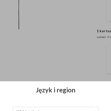
1 karton
symbol:
Z
Wszystkie z
Język i region
emieckim, czeskim i polskim. Jeśli wprowadzasz produkt na rynek
własność Pa
Zasady ich 
 zakupu przyjmujesz na siebie obowiązek przygotowania etykiety
pirotechniczny.