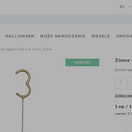
PL
HALLOWEEN
BOŻE NARODZENIE
WESELE
URODZ
ne ognie Cyfra 3, złoty, 15cm
Zimne 
Zimne ogn
Zobacz wsz
1 op. / 1
symbol:
Z