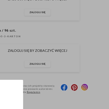
ZALOGUJ SIĘ
 / 96 szt.
O5-3-KARTON
ZALOGUJ SIĘ BY ZOBACZYĆ WIĘCEJ
ZALOGUJ SIĘ
djęcia produktów oraz ich projekty stanowią
rtyDeco i są chronione prawami autorskimi.
udostępniania określa
Regulamin
.