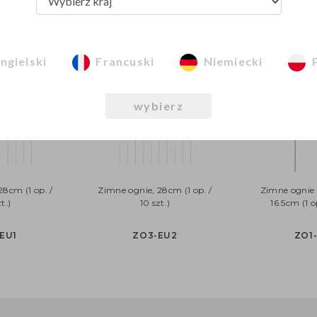
Zobacz z tej kategorii
ngielski
Francuski
Niemiecki
wybierz
28cm (1 op. /
Zimne ognie, 28cm (1 op. /
Zimne ognie S
t.)
10 szt.)
16.5cm (1 op
EU1
ZO3-EU2
ZO1