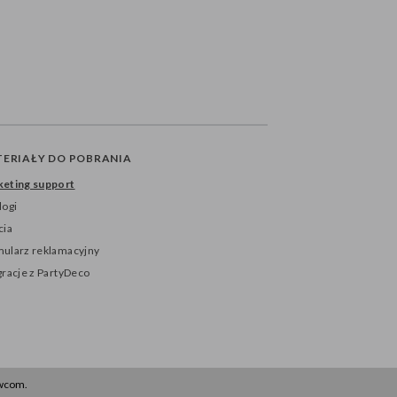
ERIAŁY DO POBRANIA
eting support
logi
cia
ularz reklamacyjny
gracje z PartyDeco
awcom.