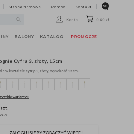
Strona firmowa
Pomoc
Kontakt
Konto
0,00 zł
INY
BALONY
KATALOGI
PROMOCJE
ognie Cyfra 3, złoty, 15cm
ie w kształcie cyfry 3, złoty, wysokość 15cm.
ystkie warianty >
 szt.
O5-3
ZALOGUJ SIĘ BY ZOBACZYĆ WIĘCEJ