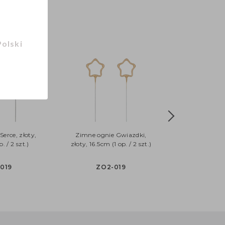
Polski
erce, złoty,
Zimne ognie Gwiazdki,
. / 2 szt.)
złoty, 16.5cm (1 op. / 2 szt.)
-019
ZO2-019