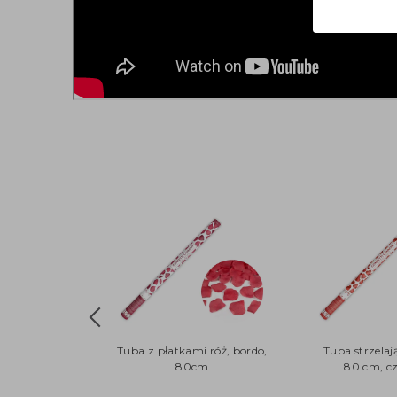
Tuba z płatkami róż, bordo,
Tuba strzelaj
80cm
80 cm, c