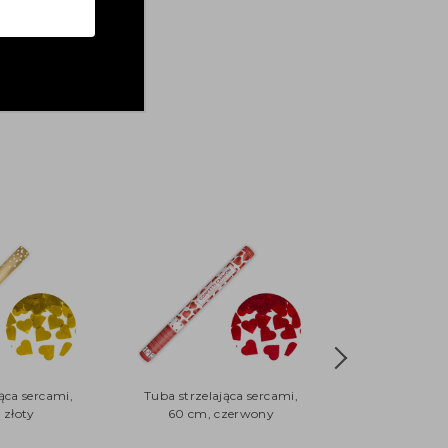
ąca sercami,
Tuba strzelająca sercami,
 złoty
60 cm, czerwony