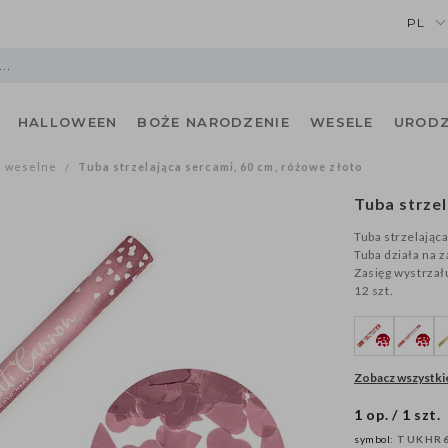
PL
HALLOWEEN
BOŻE NARODZENIE
WESELE
URODZ
e weselne
Tuba strzelająca sercami, 60 cm, różowe złoto
/
Tuba strzel
Tuba strzelając
Tuba działa na 
Zasięg wystrzał
12 szt.
Zobacz wszystkie
1 op. / 1 szt.
symbol:
TUKHR6