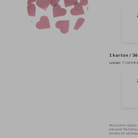
1 karton / 36
symbol:
TUKHR6
Wszystkie zdjęcia 
własność PartyDeco
Zasady ich udostę