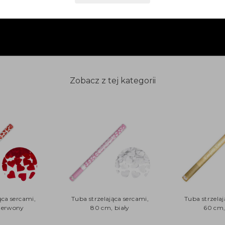
Zobacz z tej kategorii
ąca sercami,
Tuba strzelająca sercami,
Tuba strzelaj
zerwony
80 cm, biały
60 cm,