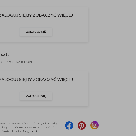
ZALOGUJ SIĘ BY ZOBACZYĆ WIĘCEJ
ZALOGUJ SIĘ
 szt.
0-019R-KARTON
ZALOGUJ SIĘ BY ZOBACZYĆ WIĘCEJ
ZALOGUJ SIĘ
produktów oraz ich projekty stanowią
 i są chronione prawami autorskimi.
pniania określa
Regulamin
.