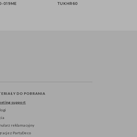
0-019ME
TUKHR60
ERIAŁY DO POBRANIA
eting support
logi
cia
ularz reklamacyjny
gracje z PartyDeco