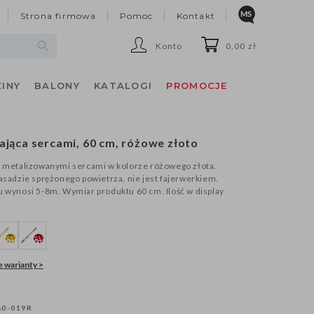
Strona firmowa
Pomoc
Kontakt
Konto
0,00 zł
INY
BALONY
KATALOGI
PROMOCJE
ająca sercami, 60 cm, różowe złoto
a metalizowanymi sercami w kolorze różowego złota.
zasadzie sprężonego powietrza, nie jest fajerwerkiem.
u wynosi 5-8m. Wymiar produktu 60 cm. Ilość w display
 warianty >
0-019R