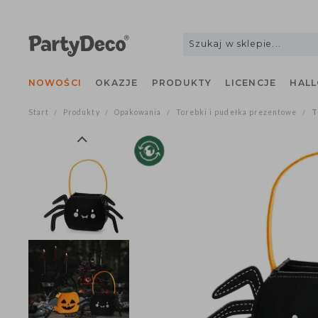
NOWOŚCI
OKAZJE
PRODUKTY
LICENCJE
H
Start
Produkty
Opakowania
Torebki i pudełka prezentowe
/
/
/