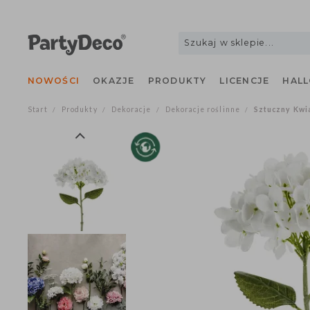
NOWOŚCI
OKAZJE
PRODUKTY
LICENCJE
H
Start
Produkty
Dekoracje
Dekoracje roślinne
Sztuczny 
/
/
/
/