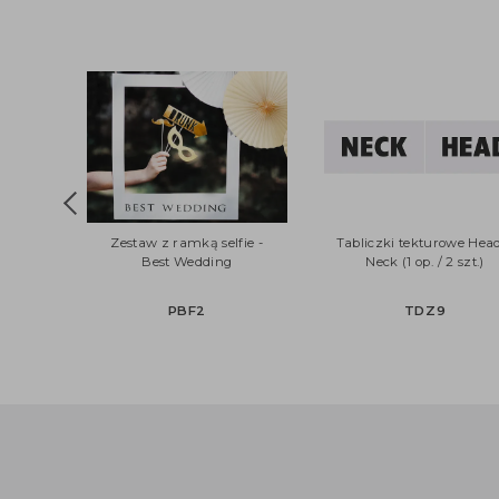
Zestaw z ramką selfie -
Tabliczki tekturowe 
Best Wedding
Neck (1 op. / 2 szt
PBF2
TDZ9