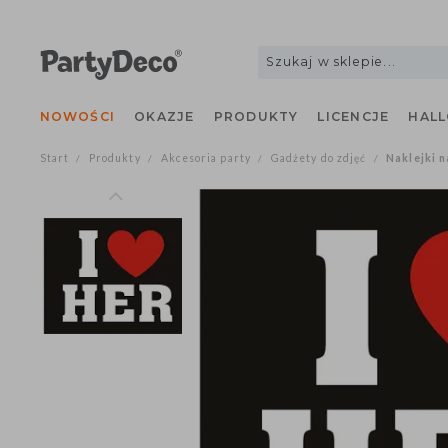
NOWOŚCI
OKAZJE
PRODUKTY
LICENCJE
H
Start
Produkty
Akcesoria party
Gadżety do zdjęć
Naklejk
/
/
/
/