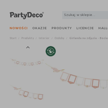
NOWOŚCI
OKAZJE
PRODUKTY
LICENCJE
H
Start
Produkty
Interior
Ozdoby
Girlanda na zdjęcia - B
/
/
/
/