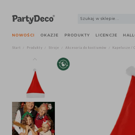
NOWOŚCI
OKAZJE
PRODUKTY
LICENCJE
H
Start
Produkty
Stroje
Akcesoria do kostiumów
Kapelusz
/
/
/
/