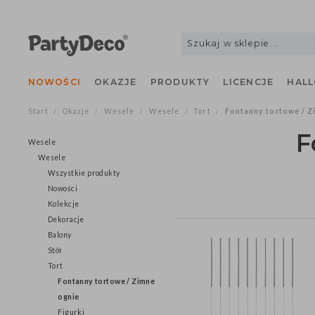
NOWOŚCI
OKAZJE
PRODUKTY
LICENCJE
H
Start
Okazje
Wesele
Wesele
Tort
Fontanny tortowe
/
/
/
/
/
Wesele
Wesele
Wszystkie produkty
Nowości
Kolekcje
Dekoracje
Balony
Stół
Tort
Fontanny tortowe / Zimne
ognie