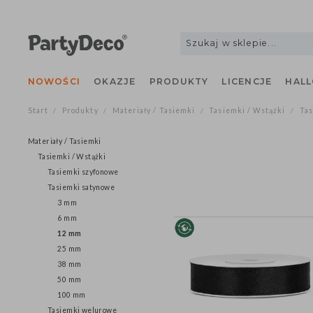
NOWOŚCI
OKAZJE
PRODUKTY
LICENCJE
H
Start
Produkty
Materiały / Tasiemki
Tasiemki / Wstążki
/
/
/
/
Materiały / Tasiemki
Tasiemki / Wstążki
Tasiemki szyfonowe
Tasiemki satynowe
3 mm
6 mm
12 mm
25 mm
38 mm
50 mm
100 mm