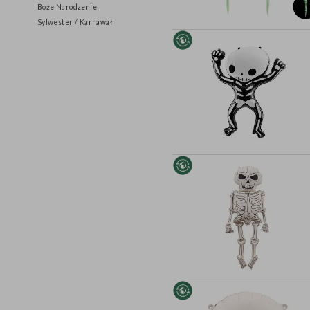
Stół
Wiaderka / Torebki
Boże Narodzenie
Sylwester / Karnawał