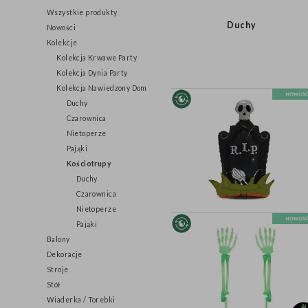
Halloween
Wszystkie produkty
Duchy
Nowości
Kolekcje
Kolekcja Krwawe Party
Kolekcja Dynia Party
Kolekcja Nawiedzony Dom
Duchy
Czarownica
Nietoperze
Pająki
Kościotrupy
Duchy
Czarownica
Nietoperze
Pająki
Balony
Dekoracje
Stroje