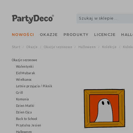
NOWOŚCI
OKAZJE
PRODUKTY
LICENCJE
H
Start
Okazje
Okazje sezonowe
Halloween
Kolekcje
K
/
/
/
/
/
Okazje sezonowe
Walentynki
Eid Mubarak
Wielkanoc
Letnie przyjęcia / Piknik
Grill
Komunia
Dzień Matki
Dzień Ojca
Back to School
Przytulna Jesień