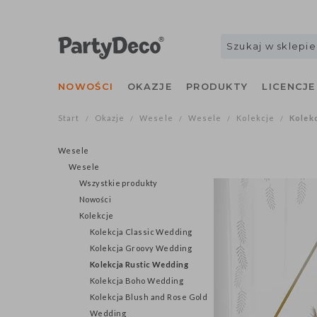
NOWOŚCI
OKAZJE
PRODUKTY
LICENCJE
Start
Okazje
Wesele
Wesele
Kolekcje
Kolek
/
/
/
/
/
Wesele
Wesele
Wszystkie produkty
Nowości
Kolekcje
Kolekcja Classic Wedding
Kolekcja Groovy Wedding
Kolekcja Rustic Wedding
Kolekcja Boho Wedding
Kolekcja Blush and Rose Gold
Wedding