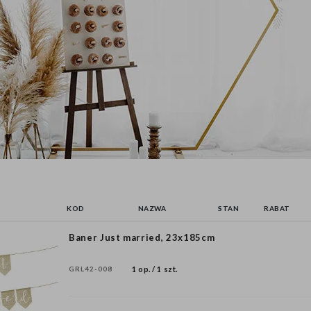
KOD
NAZWA
STAN
RABAT
Baner Just married, 23x185cm
GRL42-008
1 op. / 1 szt.