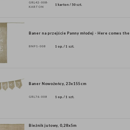
GRL42-008-
1 karton / 50 szt.
KARTON
Baner na przejście Panny młodej - Here comes the
BNP1-008
1 op. / 1 szt.
Baner Nowożeńcy, 23x155cm
GRL76-008
1 op. / 1 szt.
Bieżnik jutowy, 0,28x5m