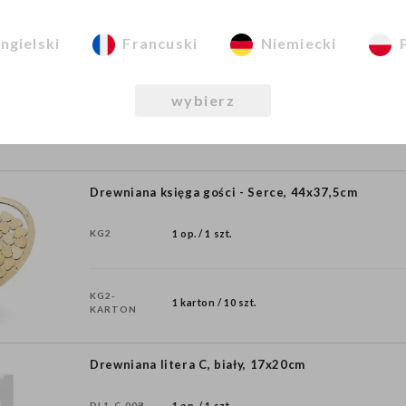
Drewniana księga gości - Serce, 26.5x25 cm
ngielski
Francuski
Niemiecki
KG9
1 op. / 1 szt.
wybierz
KG9-
1 karton / 10 szt.
KARTON
Drewniana księga gości - Serce, 44x37,5cm
KG2
1 op. / 1 szt.
KG2-
1 karton / 10 szt.
KARTON
Drewniana litera C, biały, 17x20cm
DL1-C-008
1 op. / 1 szt.