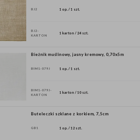
BJ2
1 op. / 1 szt.
BJ2-
1 karton / 24 szt.
KARTON
Bieżnik muślinowy, jasny kremowy, 0,70x5m
BIM1-079J
1 op. / 1 szt.
BIM1-079J-
1 karton / 10 szt.
KARTON
Buteleczki szklane z korkiem, 7,5cm
GB1
1 op. / 12 szt.