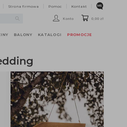
Strona firmowa
Pomoc
Kontakt
Konto
0,00 zł
INY
BALONY
KATALOGI
PROMOCJE
edding