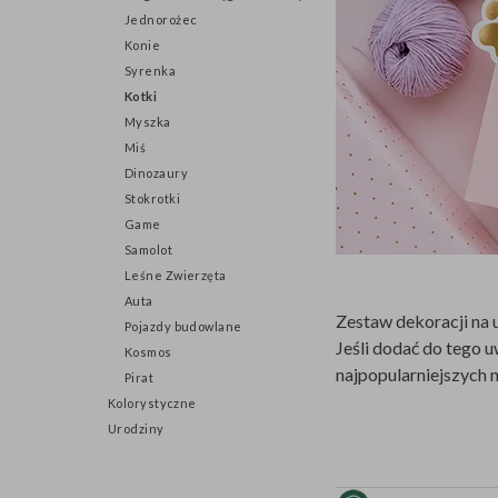
Jednorożec
Konie
Syrenka
Kotki
Myszka
Miś
Dinozaury
Stokrotki
Game
Samolot
Leśne Zwierzęta
Auta
Zestaw dekoracji na 
Pojazdy budowlane
Jeśli dodać do tego u
Kosmos
najpopularniejszych 
Pirat
Kolorystyczne
Urodziny