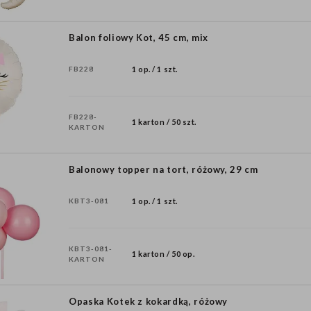
Balon foliowy Kot, 45 cm, mix
FB228
1 op. / 1 szt.
FB228-
1 karton / 50 szt.
KARTON
Balonowy topper na tort, różowy, 29 cm
KBT3-081
1 op. / 1 szt.
KBT3-081-
1 karton / 50 op.
KARTON
Opaska Kotek z kokardką, różowy