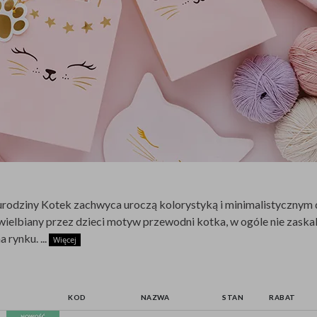
urodziny Kotek zachwyca uroczą kolorystyką i minimalistycznym
wielbiany przez dzieci motyw przewodni kotka, w ogóle nie zaskaku
na rynku.
...
Więcej
KOD
NAZWA
STAN
RABAT