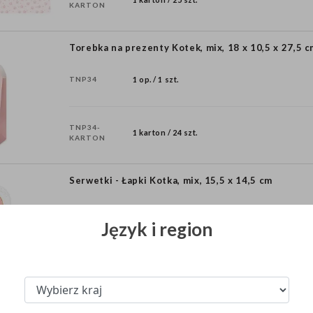
KARTON
Torebka na prezenty Kotek, mix, 18 x 10,5 x 27,5 
TNP34
1 op. / 1 szt.
TNP34-
1 karton / 24 szt.
KARTON
Serwetki - Łapki Kotka, mix, 15,5 x 14,5 cm
SPK38
1 op. / 12 szt.
Język i region
1 karton / 12 op.
SPK38-
KARTON
1 op. / 12 szt.