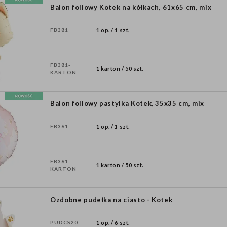
Balon foliowy Kotek na kółkach, 61x65 cm, mix
FB381
1 op. / 1 szt.
FB381-
1 karton / 50 szt.
KARTON
Balon foliowy pastylka Kotek, 35x35 cm, mix
FB361
1 op. / 1 szt.
FB361-
1 karton / 50 szt.
KARTON
Ozdobne pudełka na ciasto - Kotek
PUDCS20
1 op. / 6 szt.