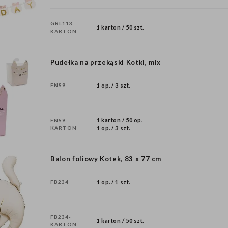
GRL113-
1 karton / 50 szt.
KARTON
Pudełka na przekąski Kotki, mix
FNS9
1 op. / 3 szt.
1 karton / 50 op.
FNS9-
KARTON
1 op. / 3 szt.
Balon foliowy Kotek, 83 x 77 cm
FB234
1 op. / 1 szt.
FB234-
1 karton / 50 szt.
KARTON