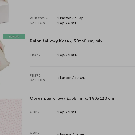
1 karton / 50 op.
PUDCS20-
KARTON
1 op. / 6 szt.
Balon foliowy Kotek, 50x60 cm, mix
FB370
1 op. / 1 szt.
FB370-
1 karton / 50 szt.
KARTON
Obrus papierowy Łapki, mix, 180x120 cm
OBP2
1 op. / 1 szt.
OBP2-
1 karton / 25 szt.