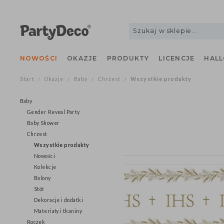
NOWOŚCI
OKAZJE
PRODUKTY
LICENCJE
H
Start
Okazje
Baby
Chrzest
Wszystkie produkty
/
/
/
/
Baby
Gender Reveal Party
Baby Shower
Chrzest
Wszystkie produkty
Nowości
Kolekcje
Balony
Stół
Dekoracje i dodatki
Materiały i tkaniny