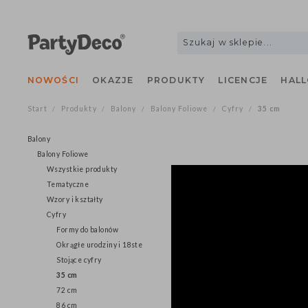
NOWOŚCI
OKAZJE
PRODUKTY
LICENCJE
H
Start
Produkty
Balony
Balony Foliowe
Cyfry
35 cm
/
/
/
/
/
Balony
Balony Foliowe
Wszystkie produkty
Tematyczne
Wzory i kształty
Cyfry
Formy do balonów
Okrągłe urodziny i 18ste
Stojące cyfry
35 cm
72 cm