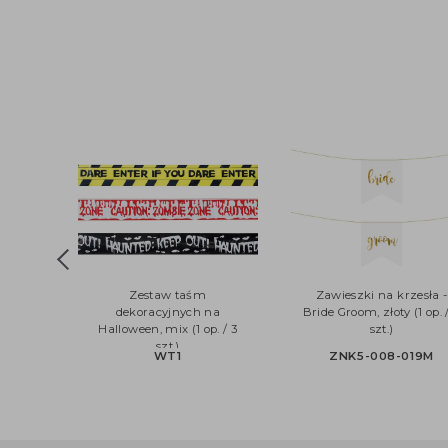
Zestaw taśm
Zawieszki na krzes
dekoracyjnych na
Bride Groom, złoty (1 
Halloween, mix (1 op. / 3
szt.)
szt.)
WT1
ZNK5-008-01