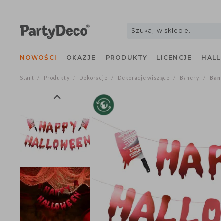
NOWOŚCI
OKAZJE
PRODUKTY
LICENCJE
H
Start
Produkty
Dekoracje
Dekoracje wiszące
Banery
/
/
/
/
/