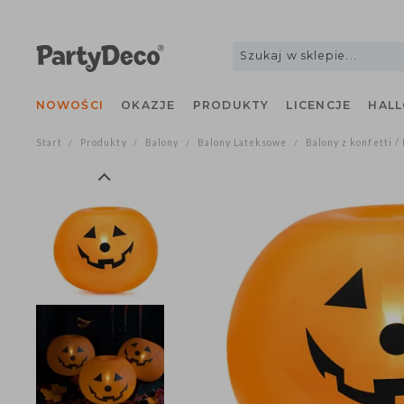
NOWOŚCI
OKAZJE
PRODUKTY
LICENCJE
H
Start
Produkty
Balony
Balony Lateksowe
Balony z konfet
/
/
/
/