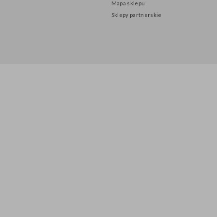
O nas
Polityka prywatności
Adres i godziny otwarcia
Mapa sklepu
Sklepy partnerskie