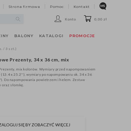
Strona firmowa
Pomoc
Kontakt
Konto
0,00 zł
INY
BALONY
KATALOGI
PROMOCJE
 / 3 szt.)
owe Prezenty, 34 x 36 cm, mix
 Prezenty, mix kolorów. Wymiary przed napompowaniem
m (13.4 x 25.2''), wymiary po napompowaniu ok. 34 x 36
''). Do napompowania powietrzem i helem. Zestaw
y oraz słomkę.
ZALOGUJ SIĘ BY ZOBACZYĆ WIĘCEJ