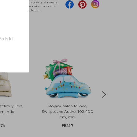
produktów oraz ich projekty stanowią
 i są chronione prawami autorskimi.
pniania określa
Regulamin
.
Polski
foliowy Tort,
Stojący balon foliowy
cm, mix
Świąteczne Autko, 102x100
cm, mix
374
FB157