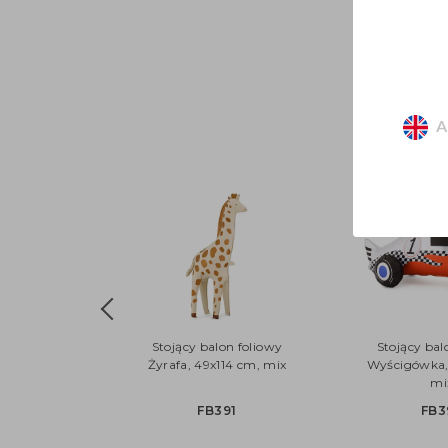
A
Stojący balon foliowy
Stojący bal
Żyrafa, 49x114 cm, mix
Wyścigówka,
mi
FB391
FB3