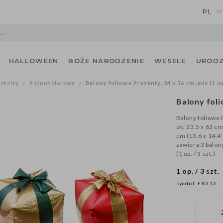
PL
HALLOWEEN
BOŻE NARODZENIE
WESELE
URODZ
ształty
Różnokolorowe
Balony foliowe Prezenty, 34 x 36 cm, mix (1 op.
/
/
Balony foli
Balony foliowe
ok. 33.5 x 63 c
cm (13.6 x 14.4
zawiera 3 balon
(1 op. / 3 szt.)
1 op. / 3 szt.
symbol:
FB313