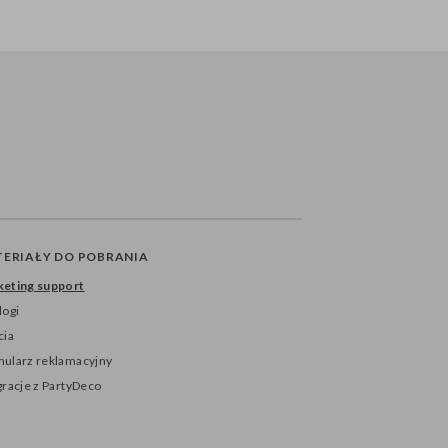
ERIAŁY DO POBRANIA
eting support
logi
cia
ularz reklamacyjny
gracje z PartyDeco