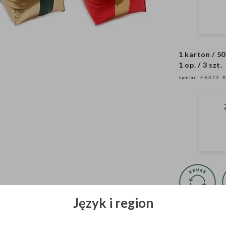
1 karton / 50
1 op. / 3 szt.
symbol:
FB313-
Język i region