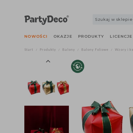
NOWOŚCI
OKAZJE
PRODUKTY
LICENCJE
Start
Produkty
Balony
Balony Foliowe
Wzory i k
/
/
/
/