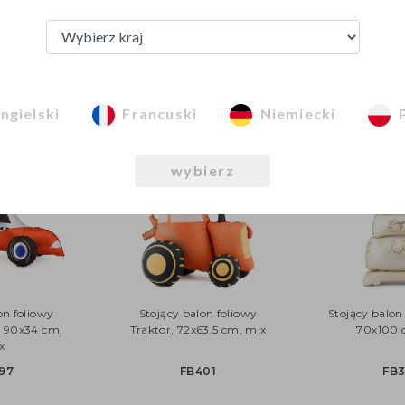
Wszystkie zdjęcia 
własność PartyDeco
Zasady ich udostę
Zobacz z tej kategorii
ngielski
Francuski
Niemiecki
wybierz
on foliowy
Stojący balon foliowy
Stojący balon 
 90x34 cm,
Traktor, 72x63.5 cm, mix
70x100 
x
97
FB401
FB