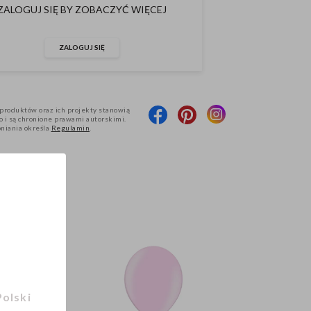
ZALOGUJ SIĘ BY ZOBACZYĆ WIĘCEJ
ZALOGUJ SIĘ
produktów oraz ich projekty stanowią
 i są chronione prawami autorskimi.
pniania określa
Regulamin
.
Polski