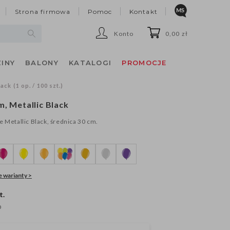
Strona firmowa
Pomoc
Kontakt
Konto
0,00 zł
INY
BALONY
KATALOGI
PROMOCJE
ck (1 op. / 100 szt.)
, Metallic Black
e Metallic Black, średnica 30 cm.
 warianty >
t.
0