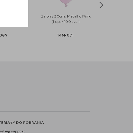
, Metallic
Balony 30cm, Metallic Pink
/ 100 szt.)
(1 op. / 100 szt.)
-087
14M-071
ERIAŁY DO POBRANIA
eting support