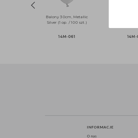
Balony 30cm, Metallic
Balony 30cm
Silver (1 op. / 100 szt.)
Royal Blue (1 o
14M-061
14M-
INFORMACJE
O nas