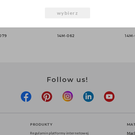
wybierz
, Metallic
Balony 30cm, Metallic
Balony 30cm
p. / 100 szt.)
Purple (1 op. / 100 szt.)
Plum (1 op. 
079
14M-062
14M
Follow us!
PRODUKTY
MAT
Regulamin platformy internetowej
Mark