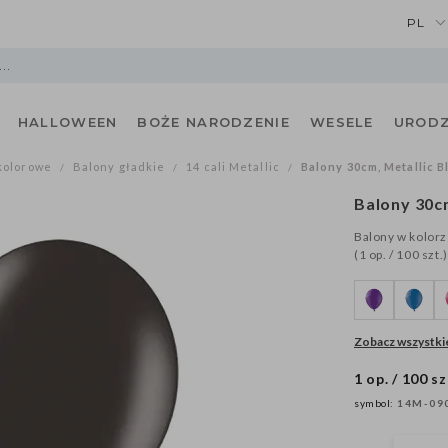
PL
HALLOWEEN
BOŻE NARODZENIE
WESELE
URODZ
kolorowe
Balony gładkie
14 cali Metallic
Balony 30cm, Metallic Bla
/
/
/
Balony 30cm
Balony w kolorz
(1 op. / 100 szt.)
Zobacz wszystkie
1 op. / 100 sz
symbol:
14M-09