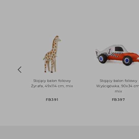
Stojący balon foliowy
Stojący balon foli
Żyrafa, 49x114 cm, mix
Wyścigówka, 90x34
mix
FB391
FB397