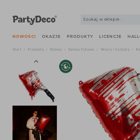
NOWOŚCI
OKAZJE
PRODUKTY
LICENCJE
H
Start
Produkty
Balony
Balony Foliowe
Wzory i kształty
/
/
/
/