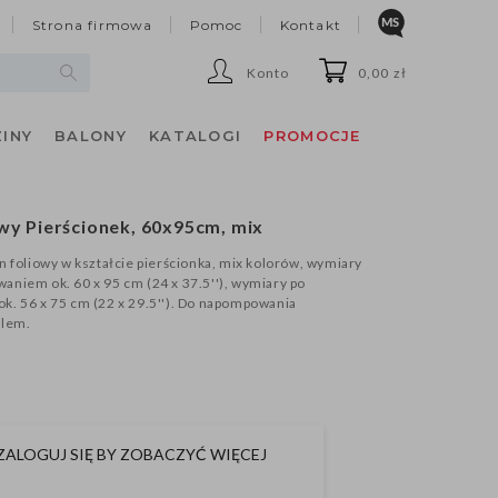
Strona firmowa
Pomoc
Kontakt
Konto
0,00 zł
INY
BALONY
KATALOGI
PROMOCJE
wy Pierścionek, 60x95cm, mix
n foliowy w kształcie pierścionka, mix kolorów, wymiary
niem ok. 60 x 95 cm (24 x 37.5''), wymiary po
. 56 x 75 cm (22 x 29.5''). Do napompowania
elem.
ZALOGUJ SIĘ BY ZOBACZYĆ WIĘCEJ