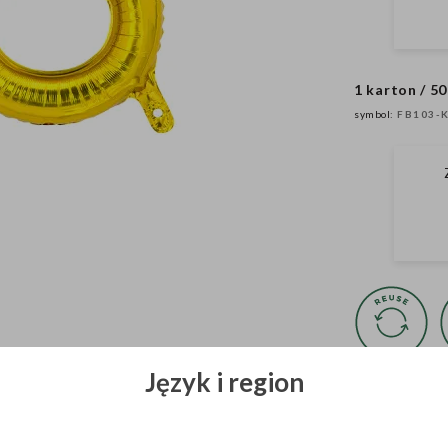
1 karton / 50
symbol:
FB103-
Język i region
Wszystkie zdjęcia 
własność PartyDeco
Zasady ich udostę