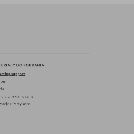
ERIAŁY DO POBRANIA
eting support
logi
cia
ularz reklamacyjny
gracje z PartyDeco