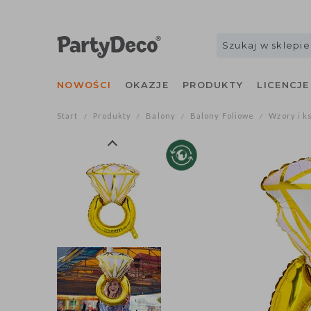
NOWOŚCI
OKAZJE
PRODUKTY
LICENCJE
Start
Produkty
Balony
Balony Foliowe
Wzory i k
/
/
/
/