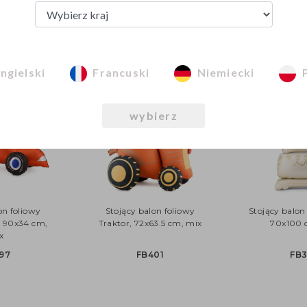
Zobacz z tej kategorii
ngielski
Francuski
Niemiecki
wybierz
on foliowy
Stojący balon foliowy
Stojący balon 
 90x34 cm,
Traktor, 72x63.5 cm, mix
70x100 
x
97
FB401
FB