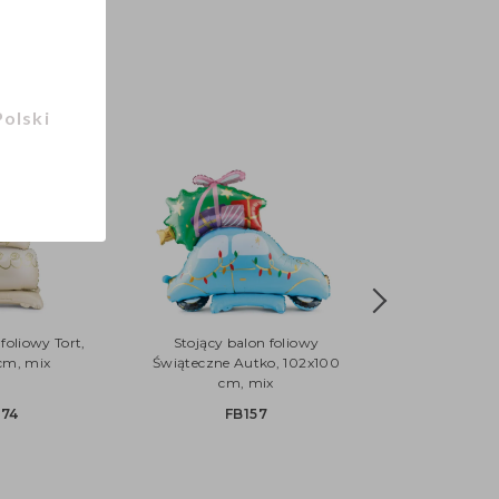
Polski
foliowy Tort,
Stojący balon foliowy
cm, mix
Świąteczne Autko, 102x100
cm, mix
374
FB157