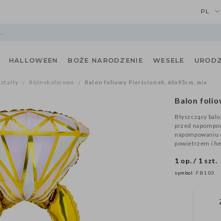
PL
HALLOWEEN
BOŻE NARODZENIE
WESELE
URODZ
ształty
Różnokolorowe
Balon foliowy Pierścionek, 60x95cm, mix
/
/
Balon folio
Błyszczący balo
przed napompowa
napompowaniu ok
powietrzem i h
1 op. / 1 szt.
symbol:
FB103