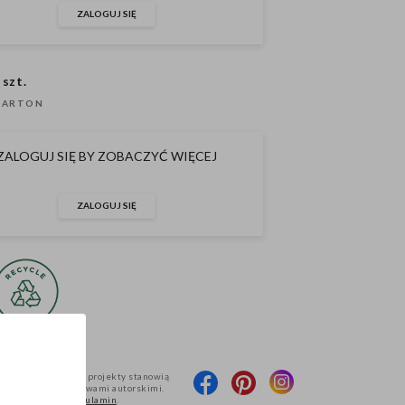
ZALOGUJ SIĘ
 szt.
KARTON
ZALOGUJ SIĘ BY ZOBACZYĆ WIĘCEJ
ZALOGUJ SIĘ
produktów oraz ich projekty stanowią
 i są chronione prawami autorskimi.
pniania określa
Regulamin
.