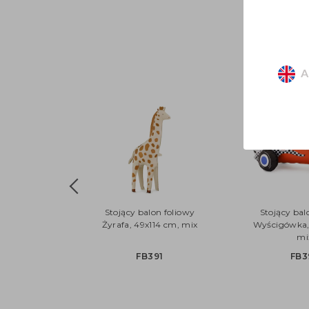
A
Stojący balon foliowy
Stojący bal
Żyrafa, 49x114 cm, mix
Wyścigówka,
mi
FB391
FB3