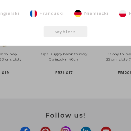
ngielski
Francuski
Niemiecki
wybierz
on foliowy
Opalizujący balon foliowy
Balony folio
 80 cm, złoty
Gwiazdka, 40cm
25 cm, złoty (1
-019
FB3I-017
FB120
Follow us!