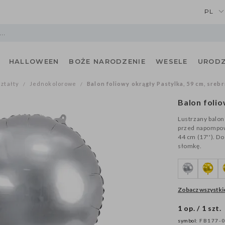
PL
HALLOWEEN
BOŻE NARODZENIE
WESELE
URODZ
ształty
Jednokolorowe
Balon foliowy okrągły Pastylka, 59 cm, sreb
/
/
Balon folio
Lustrzany balon
przed napompow
44 cm (17''). 
słomkę.
Zobacz wszystkie
1 op. / 1 szt.
symbol:
FB177-