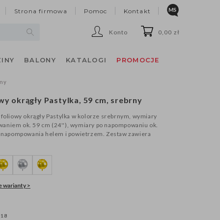
Strona firmowa
Pomoc
Kontakt
Konto
0,00 zł
INY
BALONY
KATALOGI
PROMOCJE
rny
wy okrągły Pastylka, 59 cm, srebrny
 foliowy okrągły Pastylka w kolorze srebrnym, wymiary
aniem ok. 59 cm (24''), wymiary po napompowaniu ok.
Do napompowania helem i powietrzem. Zestaw zawiera
 warianty >
018