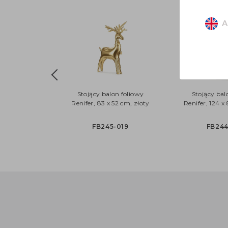
A
Stojący balon foliowy
Stojący bal
Renifer, 83 x 52 cm, złoty
Renifer, 124 x
FB245-019
FB244