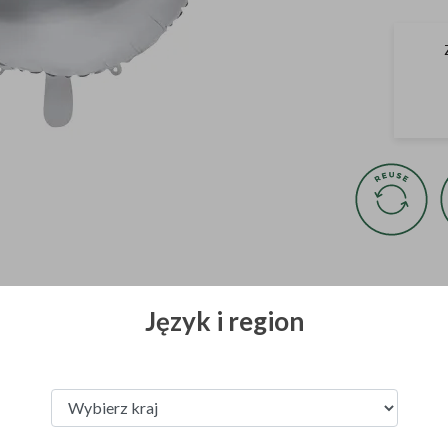
Wszystkie zdjęcia 
własność PartyDeco
Język i region
Zasady ich udostę
Zobacz z tej kategorii