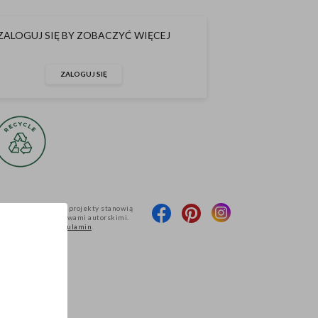
ZALOGUJ SIĘ BY ZOBACZYĆ WIĘCEJ
ZALOGUJ SIĘ
produktów oraz ich projekty stanowią
 i są chronione prawami autorskimi.
pniania określa
Regulamin
.