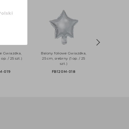
Polski
we Gwiazdka,
Balony foliowe Gwiazdka,
 op. / 25 szt.)
25 cm, srebrny (1 op. / 25
szt.)
M-019
FB120M-018