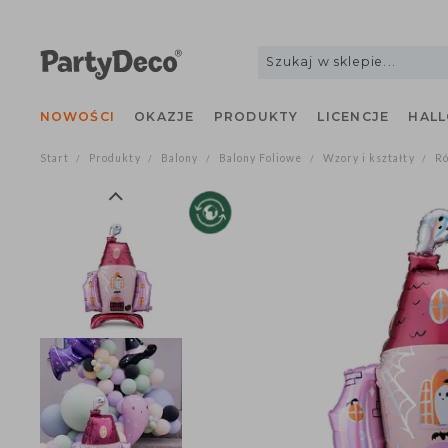
NOWOŚCI
OKAZJE
PRODUKTY
LICENCJE
H
Start
Produkty
Balony
Balony Foliowe
Wzory i kształty
/
/
/
/