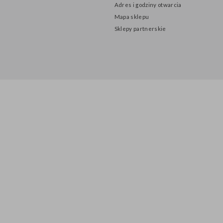
INFORMACJE
O nas
Polityka prywatności
Adres i godziny otwarcia
Mapa sklepu
Sklepy partnerskie