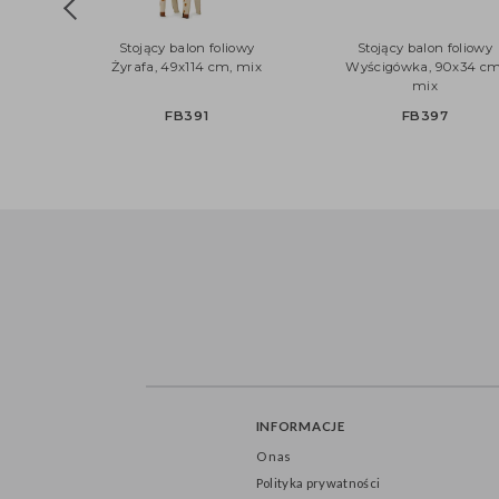
Stojący balon foliowy
Stojący balon foli
Żyrafa, 49x114 cm, mix
Wyścigówka, 90x34
mix
FB391
FB397