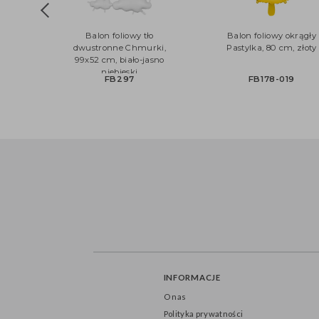
Balon foliowy tło
Balon foliowy okr
dwustronne Chmurki,
Pastylka, 80 cm, z
99x52 cm, biało-jasno
niebieski
FB297
FB178-019