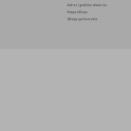
INFORMACJE
O nas
Polityka prywatności
Adres i godziny otwarcia
Mapa sklepu
Sklepy partnerskie