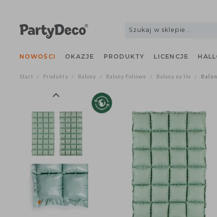
NOWOŚCI
OKAZJE
PRODUKTY
LICENCJE
H
Start
Produkty
Balony
Balony Foliowe
Balony na tło
B
/
/
/
/
/