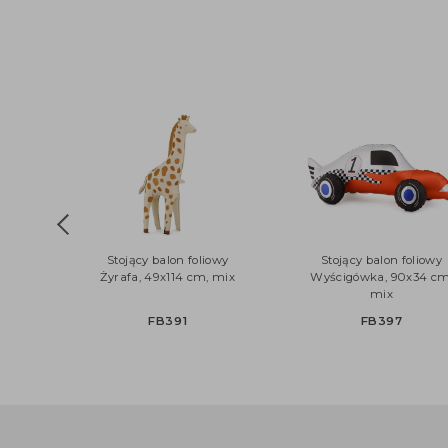
Stojący balon foliowy
Stojący balon foli
Żyrafa, 49x114 cm, mix
Wyścigówka, 90x34
mix
FB391
FB397