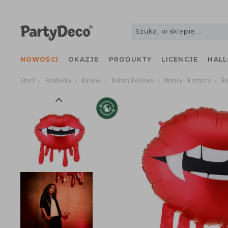
NOWOŚCI
OKAZJE
PRODUKTY
LICENCJE
H
Start
Produkty
Balony
Balony Foliowe
Wzory i kształty
/
/
/
/