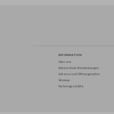
TSZF6-008
WJ40-008
INFORMATION
Über uns
Datenschutz-Bestimmungen
Adresse und Öffnungszeiten
Sitemap
Partnergeschäfte